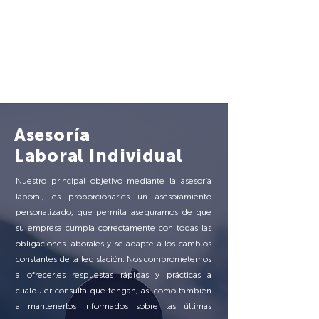
Asesoría
Laboral
Individual
Nuestro principal objetivo mediante la asesoría
laboral, es proporcionarles un asesoramiento
personalizado, que permita asegurarnos de que
su empresa cumpla correctamente con todas las
obligaciones laborales y se adapte a los cambios
constantes de la legislación. Nos comprometemos
a ofrecerles respuestas rápidas y prácticas a
cualquier consulta que tengan, así como también
a mantenerlos informados sobre las últimas