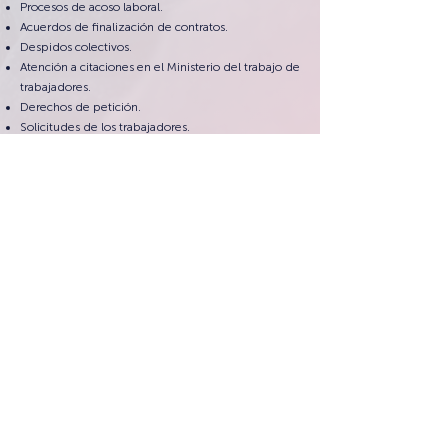
Procesos de acoso laboral.
Acuerdos de finalización de contratos.
Despidos colectivos.
Atención a citaciones en el Ministerio del trabajo de
trabajadores.
Derechos de petición.
Solicitudes de los trabajadores.