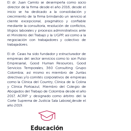
El dr. Juan Camilo se desempeña como socio
director de la firma desde el año 2016, desde el
inicio se ha dedicado a la consolidación y
crecimiento de la firma brindando un servicio al
cliente excepcional, pragmático y confiable
mediante la consultoría, resolución de conflictos,
litigios laborales y procesos administrativos ante
el
Ministerio del Trabajo
y la
UGPP,
así como a la
negociación con trabajadores y colectivo de
trabajadores.
El dr. Casas ha sido fundador y estructurador de
empresas del sector servicios como lo son
Pulso
Empresarial
,
Good Human Resources
,
Good
Servicios Temporales
,
360 Consulting Grupo
Colombia
; así mismo es miembro de Juntas
directivas y/o comités corporativos de empresas
como la
Clínica del Country
,
Clínica de la Colina
y
Clínica Portoazul
; Miembro del
Colegio de
Abogados del Trabajo de Colombia
desde el año
2017,
ACRIP
y designado como árbitro del la
Corte Suprema de Justicia Sala Laboral
desde el
año 2019.
Educación