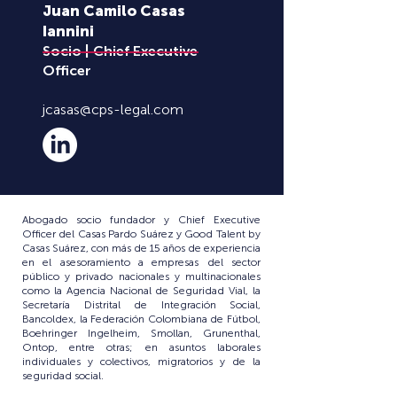
Juan Camilo Casas
Iannini
Socio | Chief Executive
Officer
jcasas@cps-legal.com
Abogado socio fundador y Chief Executive
Officer del Casas Pardo Suárez y Good Talent by
Casas Suárez, con más de 15 años de experiencia
en el asesoramiento a empresas del sector
público y privado nacionales y multinacionales
como la
Agencia Nacional de Seguridad Vial
,
la
Secretaría Distrital de Integración Social
,
Bancoldex
, la
Federación Colombiana de Fútbol
,
Boehringer Ingelheim
,
Smollan
,
Grunenthal
,
Ontop
, entre otras; en asuntos laborales
individuales y colectivos, migratorios y de la
seguridad social.